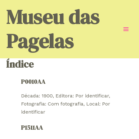
Skip
Museu das
to
content
Pagelas
Mai
Men
Índice
P0010AA
Década: 1900
, 
Editora: Por identificar
, 
Fotografia: Com fotografia
, 
Local: Por
identificar
P1511AA