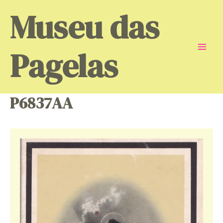
Skip
Museu das
to
content
Pagelas
Mai
Men
P6837AA