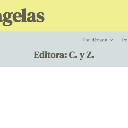
gelas
Por década
Po
Editora: C. y Z.