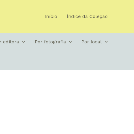
Início
Índice da Coleção
r editora
Por fotografia
Por local