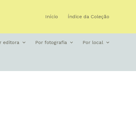
Início
Índice da Coleção
r editora
Por fotografia
Por local