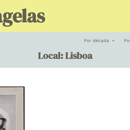
gelas
Por década
Po
Local: Lisboa