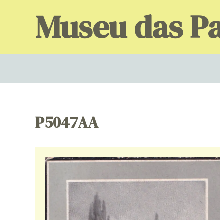
Skip
Museu das Pa
to
content
P5047AA