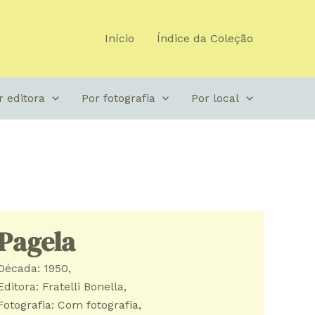
Início
Índice da Coleção
r editora
Por fotografia
Por local
Pagela
Década: 1950
, 
Editora: Fratelli Bonella
, 
Fotografia: Com fotografia
, 