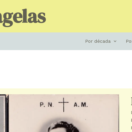
gelas
Por década
Po