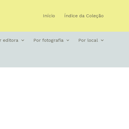
Início
Índice da Coleção
r editora
Por fotografia
Por local