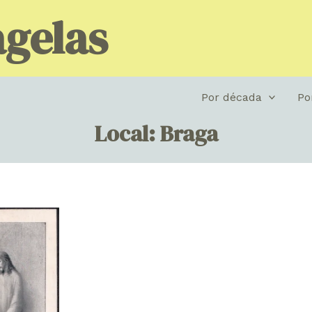
gelas
Por década
Po
Local: Braga