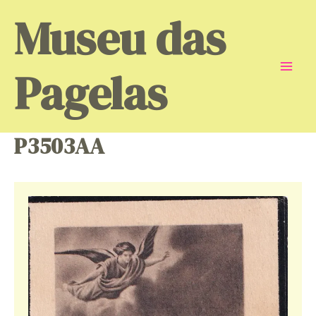
Skip
Museu das
to
content
Pagelas
Mai
Men
P3503AA