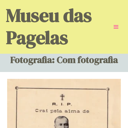
Skip
Museu das
to
content
Pagelas
Mai
Men
Fotografia: Com fotografia